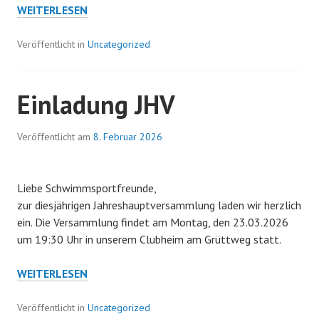
REESER
WEITERLESEN
SCHWIMMER
MIT
Veröffentlicht in
Uncategorized
STARKEN
LEISTUNGEN
IN
Einladung JHV
GELDERN
UND
Veröffentlicht am
8. Februar 2026
BEI
DEN
DMS
Liebe Schwimmsportfreunde,
zur diesjährigen Jahreshauptversammlung laden wir herzlich
ein. Die Versammlung findet am Montag, den 23.03.2026
um 19:30 Uhr in unserem Clubheim am Grüttweg statt.
EINLADUNG
WEITERLESEN
JHV
Veröffentlicht in
Uncategorized