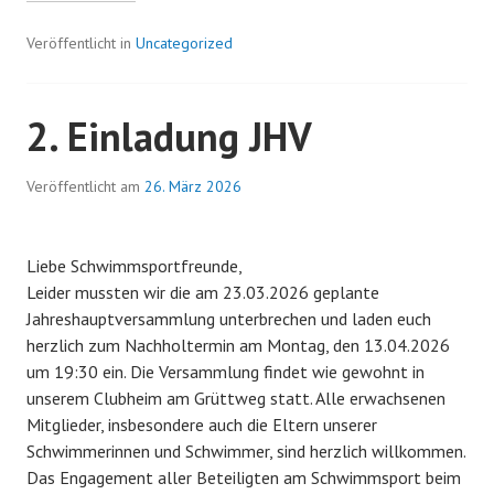
MEISTERSCHAFTEN
TITEL
Veröffentlicht in
Uncategorized
FÜR
MARIUS
LODEWICK
2. Einladung JHV
–
STARKE
Veröffentlicht am
26. März 2026
STAFFEL-
AUFTRITTE
DES
Liebe Schwimmsportfreunde,
REESER
Leider mussten wir die am 23.03.2026 geplante
SC
Jahreshauptversammlung unterbrechen und laden euch
herzlich zum Nachholtermin am Montag, den 13.04.2026
um 19:30 ein. Die Versammlung findet wie gewohnt in
unserem Clubheim am Grüttweg statt. Alle erwachsenen
Mitglieder, insbesondere auch die Eltern unserer
Schwimmerinnen und Schwimmer, sind herzlich willkommen.
Das Engagement aller Beteiligten am Schwimmsport beim