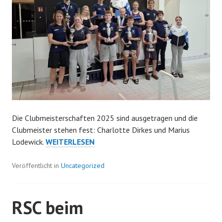
Die Clubmeisterschaften 2025 sind ausgetragen und die
Clubmeister stehen fest: Charlotte Dirkes und Marius
CLUBMEISTERSCHAFTEN
Lodewick.
WEITERLESEN
2025
–
Veröffentlicht in
Uncategorized
BESTZEITEN,
TEAMGEIST
RSC beim
UND
2