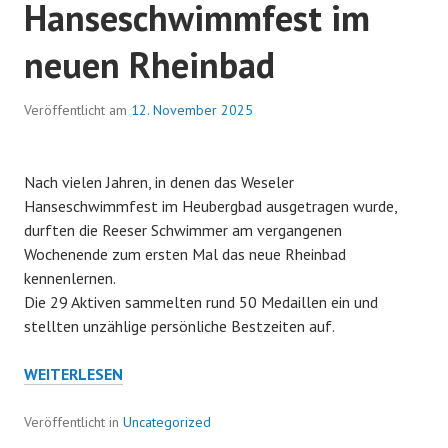
Hanseschwimmfest im
SIEGREICHE
SENIORENSTAFFELN
neuen Rheinbad
Veröffentlicht am
12. November 2025
Nach vielen Jahren, in denen das Weseler
Hanseschwimmfest im Heubergbad ausgetragen wurde,
durften die Reeser Schwimmer am vergangenen
Wochenende zum ersten Mal das neue Rheinbad
kennenlernen.
Die 29 Aktiven sammelten rund 50 Medaillen ein und
stellten unzählige persönliche Bestzeiten auf.
RSC
WEITERLESEN
BEIM
HANSESCHWIMMFEST
Veröffentlicht in
Uncategorized
IM