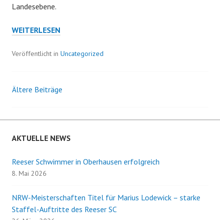
Landesebene.
REESER
WEITERLESEN
SCHWIMMER
BEI
Veröffentlicht in
Uncategorized
DEN
NRW-
KURZBAHNMEISTERSCHAFTEN
Ältere Beiträge
Beitrags-
AM
START
Navigation
AKTUELLE NEWS
Reeser Schwimmer in Oberhausen erfolgreich
8. Mai 2026
NRW-Meisterschaften Titel für Marius Lodewick – starke
Staffel-Auftritte des Reeser SC