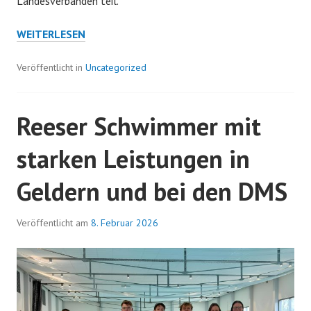
Landesverbänden teil.
RSC
WEITERLESEN
ERÖFFNET
DIE
Veröffentlicht in
Uncategorized
LANGBAHNSAISON
IN
DUISBURG
Reeser Schwimmer mit
starken Leistungen in
Geldern und bei den DMS
Veröffentlicht am
8. Februar 2026