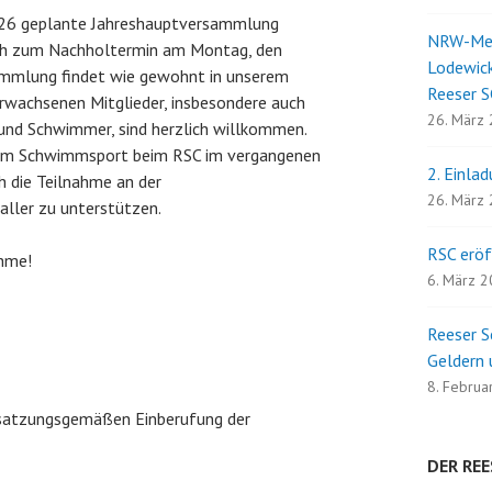
026 geplante Jahreshauptversammlung
NRW-Meis
ich zum Nachholtermin am Montag, den
Lodewick
ammlung findet wie gewohnt in unserem
Reeser S
rwachsenen Mitglieder, insbesondere auch
26. März
und Schwimmer, sind herzlich willkommen.
 am Schwimmsport beim RSC im vergangenen
2. Einla
ch die Teilnahme an der
26. März
aller zu unterstützen.
RSC eröf
ahme!
6. März 
Reeser S
Geldern 
8. Februa
 satzungsgemäßen Einberufung der
DER REE