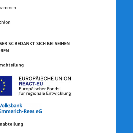
wimmen
thlon
SER SC BEDANKT SICH BEI SEINEN
OREN
mabteilung
onabteilung