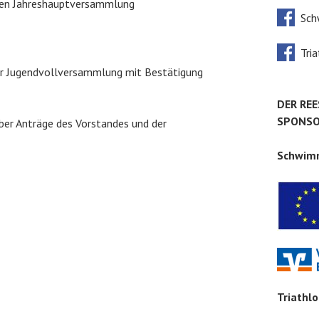
zten Jahreshauptversammlung
Sch
Tria
der Jugendvollversammlung mit Bestätigung
DER REE
SPONS
ber Anträge des Vorstandes und der
Schwim
Triathl