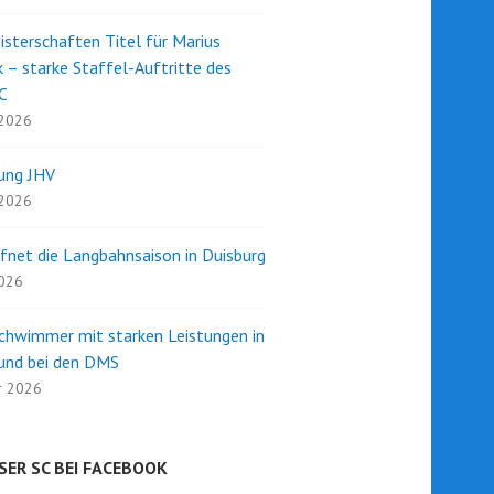
terschaften Titel für Marius
 – starke Staffel-Auftritte des
C
 2026
dung JHV
 2026
fnet die Langbahnsaison in Duisburg
2026
chwimmer mit starken Leistungen in
und bei den DMS
r 2026
SER SC BEI FACEBOOK