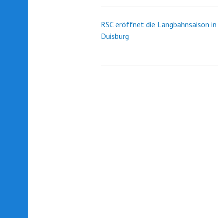
RSC eröffnet die Langbahnsaison in
Beitrags-
Duisburg
Navigation