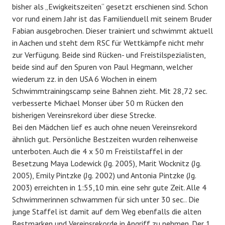
bisher als „Ewigkeitszeiten“ gesetzt erschienen sind. Schon
vor rund einem Jahr ist das Familienduell mit seinem Bruder
Fabian ausgebrochen. Dieser trainiert und schwimmt aktuell
in Aachen und steht dem RSC für Wettkämpfe nicht mehr
zur Verfügung. Beide sind Rücken- und Freistilspezialisten,
beide sind auf den Spuren von Paul Hegmann, welcher
wiederum zz. in den USA 6 Wochen in einem
Schwimmtrainingscamp seine Bahnen zieht. Mit 28,72 sec.
verbesserte Michael Monser über 50 m Rücken den
bisherigen Vereinsrekord über diese Strecke.
Bei den Mädchen lief es auch ohne neuen Vereinsrekord
ähnlich gut. Persönliche Bestzeiten wurden reihenweise
unterboten. Auch die 4 x 50 m Freistilstaffel in der
Besetzung Maya Lodewick (Jg. 2005), Marit Wocknitz (Jg.
2005), Emily Pintzke (Jg. 2002) und Antonia Pintzke (Jg.
2003) erreichten in 1:55,10 min. eine sehr gute Zeit. Alle 4
Schwimmerinnen schwammen für sich unter 30 sec.. Die
junge Staffel ist damit auf dem Weg ebenfalls die alten
Bestmarken und Vereinsrekorde in Angriff zu nehmen. Der 1.