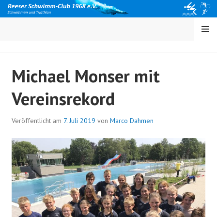
Springe
zum
Inhalt
MENÜ
Michael Monser mit
Vereinsrekord
Veröffentlicht am
7. Juli 2019
von
Marco Dahmen