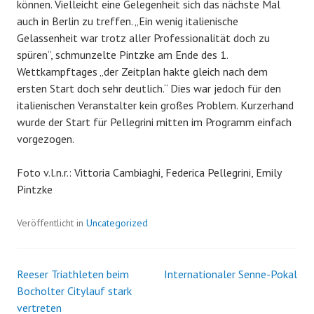
können. Vielleicht eine Gelegenheit sich das nächste Mal
auch in Berlin zu treffen. „Ein wenig italienische
Gelassenheit war trotz aller Professionalität doch zu
spüren“, schmunzelte Pintzke am Ende des 1.
Wettkampftages „der Zeitplan hakte gleich nach dem
ersten Start doch sehr deutlich.“ Dies war jedoch für den
italienischen Veranstalter kein großes Problem. Kurzerhand
wurde der Start für Pellegrini mitten im Programm einfach
vorgezogen.
Foto v.l.n.r.: Vittoria Cambiaghi, Federica Pellegrini, Emily
Pintzke
Veröffentlicht in
Uncategorized
Reeser Triathleten beim
Internationaler Senne-Pokal
Beitrags-
Bocholter Citylauf stark
vertreten