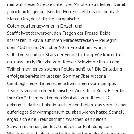
min. auf dieser Strecke unter vier Minuten zu bleiben. Damit
jedoch nicht genug: Bei den Herren stellte sich ebenfalls
Marco Orsi, der 8-fache europäische
Goldmedaillengewinner in Einzel- und
Staffelwettbewerben, den Fragen der Presse. Beide
starteten in Pavia auf ihren Paradestrecken – Pellegrini
über 400 m und Orsi über 50 m Freistil und waren
selbstverständlich Stars der Veranstaltung. Wie kommt es
da, dass Emily Pintzke vom Reeser Schwimmclub zu den
Teilnehmern eines solchen Feldes gehörte? Die Einladung
erfolgte bereits im letzten Sommer über Vittoria
Cambiaghi, eine italienische Schwimmerin vom Campus
Team Pavia mit niederrheinischen Wurzeln in Rees-Esserden.
Ihre Großeltern hatten den Kontakt zum Reeser SC
geknüpft, da ihre Enkelin auch in den Ferien, das vom Trainer
auferlegte Schwimmpensum zu absolvieren hatte. Schnell
ergab sich eine Freundschaft zwischen den beiden
Schwimmerinnen, die letztendlich zur Einladung zum
Wettkampf in Italien führte. Beflügelt von der Atmosphäre,