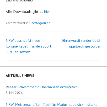
Laurent Schönau.
Alle Downloads gibt es
hier
Veröffentlicht in
Uncategorized
NRW beschließt neue
Ehrenvorsitzender Ulrich
Beitrags-
Corona-Regeln für den Sport
Tiggelbeck gestorben
– 2G ab sofort
Navigation
AKTUELLE NEWS
Reeser Schwimmer in Oberhausen erfolgreich
8. Mai 2026
NRW-Meisterschaften Titel für Marius Lodewick – starke